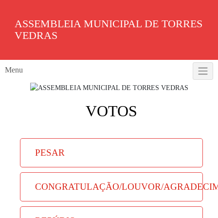
Skip
to
ASSEMBLEIA MUNICIPAL DE TORRES
content
VEDRAS
Menu
VOTOS
PESAR
CONGRATULAÇÃO/LOUVOR/AGRADECI