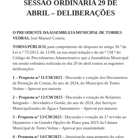
SESSÃO ORDINÁRIA 29 DE
ABRIL – DELIBERAÇÕES
O PRESIDENTE DA ASSEMBLEIA MUNICIPAL DE TORRES
VEDRAS,
José Manuel Correia.
TORNA PÚBLICO,
para cumprimento do disposto no artigo 56.º da
Lei n.º 75/2013, de 12/09, na sua atual redação e do art.º 158.º do
Código do Procedimento Administrativo que a Assembleia Municipal
em sessão ordinária realizada no dia 29 de abril tomou as seguintes
deliberações:
1 – Proposta n.º 11/CM/2025
- Discussão e votação dos Documentos
de Prestação de Contas, do ano de 2024, do Município de Torres
Vedras – Aprovar por maioria.
2 – Proposta n.º 12/CM/2025
- Discussão e votação do Relatório
Integrado – Atividades e Gestão, do ano de 2024, dos Serviços
Municipalizados de Água e Saneamento – Aprovar por maioria.
3 - Proposta n.º 13/CM/2025
- Discussão e votação da 3.ª revisão ao
Orçamento e às Grandes Opções do Plano para 2025 da Câmara
Municipal de Torres Vedras – Aprovar por unanimidade.
4 - Proposta n.º 14/CM/2025
– Autorização para aumento do valor