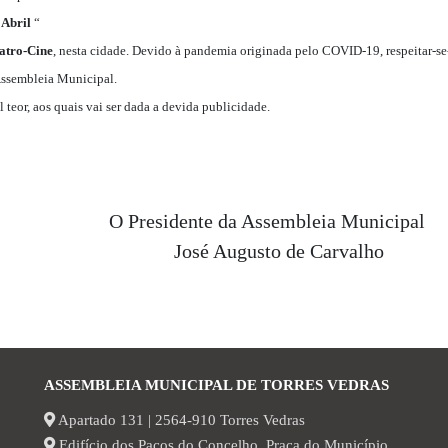
 Abril
“
atro-Cine
, nesta cidade. Devido à pandemia originada pelo COVID-19, respeitar-se-
 Assembleia Municipal.
al teor, aos quais vai ser dada a devida publicidade.
O Presidente da Assembleia Municipal
José Augusto de Carvalho
ASSEMBLEIA MUNICIPAL DE TORRES VEDRAS
Apartado 131 | 2564-910 Torres Vedras
Edifício dos Paços do Concelho, Praça do Município