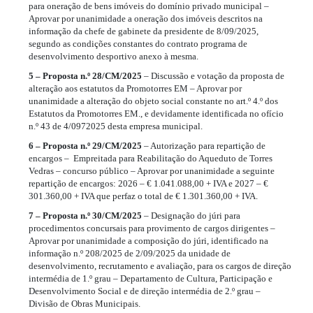
para oneração de bens imóveis do domínio privado municipal –
Aprovar por unanimidade a oneração dos imóveis descritos na
informação da chefe de gabinete da presidente de 8/09/2025,
segundo as condições constantes do contrato programa de
desenvolvimento desportivo anexo à mesma.
5 – Proposta n.º 28/CM/2025
– Discussão e votação da proposta de
alteração aos estatutos da Promotorres EM – Aprovar por
unanimidade a alteração do objeto social constante no art.º 4.º dos
Estatutos da Promotorres EM., e devidamente identificada no ofício
n.º 43 de 4/0972025 desta empresa municipal.
6 – Proposta n.º 29/CM/2025
– Autorização para repartição de
encargos – Empreitada para Reabilitação do Aqueduto de Torres
Vedras – concurso público – Aprovar por unanimidade a seguinte
repartição de encargos: 2026 – € 1.041.088,00 + IVA e 2027 – €
301.360,00 + IVA que perfaz o total de € 1.301.360,00 + IVA.
7 – Proposta n.º 30/CM/2025
– Designação do júri para
procedimentos concursais para provimento de cargos dirigentes –
Aprovar por unanimidade a composição do júri, identificado na
informação n.º 208/2025 de 2/09/2025 da unidade de
desenvolvimento, recrutamento e avaliação, para os cargos de direção
intermédia de 1.º grau – Departamento de Cultura, Participação e
Desenvolvimento Social e de direção intermédia de 2.º grau –
Divisão de Obras Municipais.