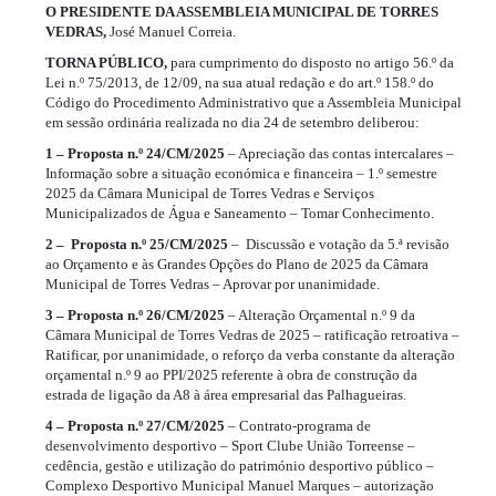
O PRESIDENTE DA ASSEMBLEIA MUNICIPAL DE TORRES
VEDRAS,
José Manuel Correia.
TORNA PÚBLICO,
para cumprimento do disposto no artigo 56.º da
Lei n.º 75/2013, de 12/09, na sua atual redação e do art.º 158.º do
Código do Procedimento Administrativo que a Assembleia Municipal
em sessão ordinária realizada no dia 24 de setembro deliberou:
1 – Proposta n.º 24/CM/2025
– Apreciação das contas intercalares –
Informação sobre a situação económica e financeira – 1.º semestre
2025 da Câmara Municipal de Torres Vedras e Serviços
Municipalizados de Água e Saneamento – Tomar Conhecimento.
2 – Proposta n.º 25/CM/2025
– Discussão e votação da 5.ª revisão
ao Orçamento e às Grandes Opções do Plano de 2025 da Câmara
Municipal de Torres Vedras – Aprovar por unanimidade.
3 – Proposta n.º 26/CM/2025
– Alteração Orçamental n.º 9 da
Câmara Municipal de Torres Vedras de 2025 – ratificação retroativa –
Ratificar, por unanimidade, o reforço da verba constante da alteração
orçamental n.º 9 ao PPI/2025 referente à obra de construção da
estrada de ligação da A8 à área empresarial das Palhagueiras.
4 – Proposta n.º 27/CM/2025
– Contrato-programa de
desenvolvimento desportivo – Sport Clube União Torreense –
cedência, gestão e utilização do património desportivo público –
Complexo Desportivo Municipal Manuel Marques – autorização