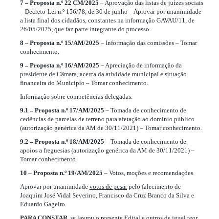
7 – Proposta n.º 22 CM/2025
– Aprovação das listas de juízes sociais
– Decreto-Lei n.º 156/78, de 30 de junho – Aprovar por unanimidade
a lista final dos cidadãos, constantes na informação GAVAU/11, de
26/05/2025, que faz parte integrante do processo.
8 – Proposta n.º 15/AM/2025
– Informação das comissões – Tomar
conhecimento.
9 – Proposta n.º 16/AM/2025
– Apreciação de informação da
presidente de Câmara, acerca da atividade municipal e situação
financeira do Município – Tomar conhecimento.
Informação sobre competências delegadas:
9.1 – Proposta n.º 17/AM/2025
– Tomada de conhecimento de
cedências de parcelas de terreno para afetação ao domínio público
(autorização genérica da AM de 30/11/2021) – Tomar conhecimento.
9.2 – Proposta n.º 18/AM/2025
– Tomada de conhecimento de
apoios a freguesias (autorização genérica da AM de 30/11/2021) –
Tomar conhecimento.
10 – Proposta n.º 19/AM/2025
– Votos, moções e recomendações.
Aprovar por unanimidade
votos de pesar
pelo falecimento de
Joaquim José Vidal Severino, Francisco da Cruz Branco da Silva e
Eduardo Gageiro.
PARA CONSTAR
, se lavrou o presente Edital e outros de igual teor,