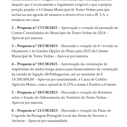
daquilo que é tecnicamente e legalmente exigível o que a própria
petição propõe, e à Câmara Municipal de Torres Vedras para que
inclua na sua agenda de assuntos a desenvolver com a IP, S.A. a
temática em causa.
2 – Proposta n.º 17/CM/2025
– Apreciação e votação da prestação de
Contas Consolidadas do Município de Torres Vedras de 2024 –
Aprovar por maioria.
3 – Proposta n.º 18/CM/2025
– Discussão e votação da 4.ª revisão ao
Orçamento e às Grandes Opções do Plano para 2025 da Câmara
Municipal de Torres Vedras – Aprovar por maioria.
4 – Proposta n.º 19/CM/2025
– Autorização da contratação de
empréstimo de médio/longo prazos para financiamento da construção
da estrada de ligação A8/Palhagueiras, até ao montante de €
14.500.000,00 – Aprovar por unanimidade, à Caixa de Crédito
Agrícola Mutuo, com o spread de 0,23% a somar à Euribor a 6 meses.
5 – Proposta n.º 20/CM/2025
– Discussão e votação do Relatório
sobre o Estado do Ordenamento do Território de Torres Vedras –
Aprovar por maioria.
6 – Proposta n.º 21/CM/2025
– Discussão e votação do Plano de
Cogestão da Paisagem Protegida Local das Serras do Socorro e
Archeira – Aprovar por unanimidade.