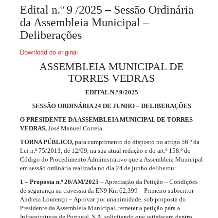
Edital n.º 9 /2025 – Sessão Ordinária
da Assembleia Municipal –
Deliberações
Download do original
ASSEMBLEIA MUNICIPAL DE
TORRES VEDRAS
EDITAL N.º 9/2025
SESSÃO ORDINÁRIA 24 DE JUNHO – DELIBERAÇÕES
O PRESIDENTE DA ASSEMBLEIA MUNICIPAL DE TORRES
VEDRAS,
José Manuel Correia.
TORNA PÚBLICO,
para cumprimento do disposto no artigo 56.º da
Lei n.º 75/2013, de 12/09, na sua atual redação e do art.º 158.º do
Código do Procedimento Administrativo que a Assembleia Municipal
em sessão ordinária realizada no dia 24 de junho deliberou:
1 – Proposta n.º 20/AM/2025
– Apreciação da Petição – Condições
de segurança na travessia da EN9 Km 62,399 – Primeiro subscritor
Andreia Lourenço – Aprovar por unanimidade, sob proposta do
Presidente da Assembleia Municipal, remeter a petição para a
Infraestruturas de Portugal, S.A. solicitando que satisfaçam dentro