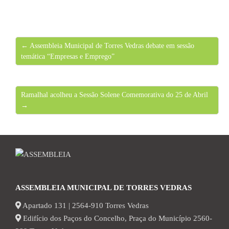
← Assembleia Municipal de Torres Vedras debate em sessão
temática “Empresas e Emprego”
Ramalhal acolheu a Sessão Solene Comemorativa do 25 de Abril
→
ASSEMBLEIA MUNICIPAL DE TORRES VEDRAS
Apartado 131 | 2564-910 Torres Vedras
Edifício dos Paços do Concelho, Praça do Município 2560-