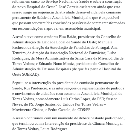
reforma em curso no Serviço Nacional de Saúde e sobre a construção
do novo Hospital do Oeste”. José Correia esclareceu ainda que esta
sessão surge na sequência da atividade desenvolvida pela comissão
permanente de Saúde da Assembleia Municipal e que é expectável
que possam ser extraídas conclusões passíveis de serem transformadas
em recomendações a aprovar em assembleia municipal.
A sessão teve como oradores Elsa Baião, presidente do Conselho de
Administração da Unidade Local de Saúde do Oeste; Manuela
Pacheco, da direção da Associação de Farmácias de Portugal; Ana
Tenreiro, da direção da Associação Nacional de Farmácias; Luísa
Rodrigues, da Mesa Administrativa da Santa Casa da Misericórdia de
Torres Vedras; e Eduardo Nuno Moniz, presidente do Conselho de
Administração da Unisana Hospitais (de que faz parte o Hospital do
Oeste SOERAD).
Seguiu-se a intervenção do presidente da comissão permanente de
Saúde, Rui Prudêncio, e as intervenções de representantes de partidos
e movimentos de cidadãos com assento na Assembleia Municipal de
Torres Vedras, nomeadamente Luís Carlos Lopes, do PSD; Susana
Neves, do PS; Jorge Santos, do Unidos Por Torres Vedras –
Movimento Cívico; e Pedro Castelo, do CDS/PP.
A sessão continuou com um momento de debate bastante participado,
que terminou com a intervenção da presidente da Câmara Municipal
de Torres Vedras, Laura Rodrigues.