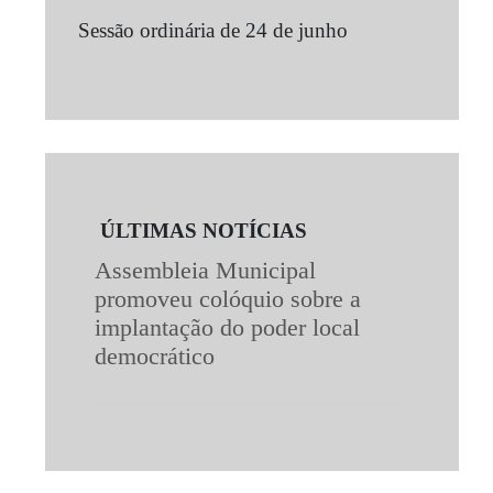
Sessão ordinária de 24 de junho
ÚLTIMAS NOTÍCIAS
Assembleia Municipal
promoveu colóquio sobre a
implantação do poder local
democrático