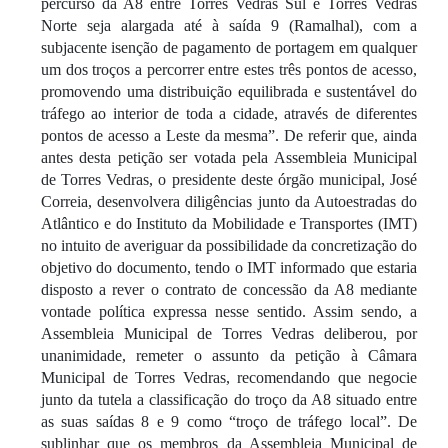
percurso da A8 entre Torres Vedras Sul e Torres Vedras
Norte seja alargada até à saída 9 (Ramalhal), com a
subjacente isenção de pagamento de portagem em qualquer
um dos troços a percorrer entre estes três pontos de acesso,
promovendo uma distribuição equilibrada e sustentável do
tráfego ao interior de toda a cidade, através de diferentes
pontos de acesso a Leste da mesma”. De referir que, ainda
antes desta petição ser votada pela Assembleia Municipal
de Torres Vedras, o presidente deste órgão municipal, José
Correia, desenvolvera diligências junto da Autoestradas do
Atlântico e do Instituto da Mobilidade e Transportes (IMT)
no intuito de averiguar da possibilidade da concretização do
objetivo do documento, tendo o IMT informado que estaria
disposto a rever o contrato de concessão da A8 mediante
vontade política expressa nesse sentido. Assim sendo, a
Assembleia Municipal de Torres Vedras deliberou, por
unanimidade, remeter o assunto da petição à Câmara
Municipal de Torres Vedras, recomendando que negocie
junto da tutela a classificação do troço da A8 situado entre
as suas saídas 8 e 9 como “troço de tráfego local”. De
sublinhar que os membros da Assembleia Municipal de