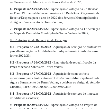
ao Orçamento do Município de Torres Vedras de 2022;
6 - Proposta n.º 23/CM/2022
- Apreciação e votação da 2.ª Revisão
ao Plano Plurianual de Investimentos e 2.ª Revisão ao Orçamento da
Receita/Despesa para o ano de 2022 dos Serviços Municipalizados
de Água e Saneamento de Torres Vedras;
7 - Proposta n.º 24/CM/2022
- Apreciação e votação da 1.ª Alteração
ao Mapa de Pessoal do Município de Torres Vedras de 2022;
8 – Autorização da Repartição de Encargos
:
8.1 - Proposta n.º 25/CM/2022
- Aquisição de serviços de professores
para dinamização de Atividades de Enriquecimento Curricular - Ano
letivo 2022/23;
8.2 - Proposta n.º 26/CM/2022
- Empreitada de requalificação da
Praça Machado Santos em Torres Vedras;
8.3 - Proposta n.º 27/CM/2022
- Aquisição de combustíveis
rodoviários para a frota automóvel dos Serviços Municipalizados de
Água e Saneamento de Torres Vedras, a celebrar ao abrigo do Acordo
Quadro (AQ) n.º 06/2020 da CC da OesteCIM;
8.4 - Proposta n.º 28/CM/2022
- Aquisição de serviços de limpezas
de edifícios escolares;
9 - Proposta n.º 29/CM/2022
- Apreciação e votação do Projeto de