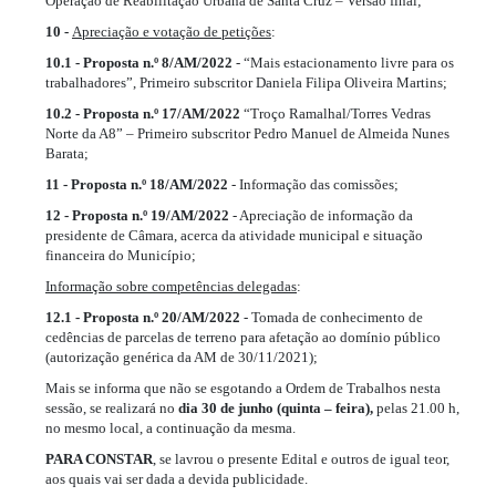
Operação de Reabilitação Urbana de Santa Cruz – Versão final;
10 -
Apreciação e votação de petições
:
10.1 - Proposta n.º 8/AM/2022
- “Mais estacionamento livre para os
trabalhadores”, Primeiro subscritor Daniela Filipa Oliveira Martins;
10.2 - Proposta n.º 17/AM/2022
“Troço Ramalhal/Torres Vedras
Norte da A8” – Primeiro subscritor Pedro Manuel de Almeida Nunes
Barata;
11 - Proposta n.º 18/AM/2022
- Informação das comissões;
12 - Proposta n.º 19/AM/2022
- Apreciação de informação da
presidente de Câmara, acerca da atividade municipal e situação
financeira do Município;
Informação sobre competências delegadas
:
12.1 - Proposta n.º 20/AM/2022
- Tomada de conhecimento de
cedências de parcelas de terreno para afetação ao domínio público
(autorização genérica da AM de 30/11/2021);
Mais se informa que não se esgotando a Ordem de Trabalhos nesta
sessão, se realizará no
dia 30 de junho (quinta – feira),
pelas 21.00 h,
no mesmo local, a continuação da mesma.
PARA CONSTAR
, se lavrou o presente Edital e outros de igual teor,
aos quais vai ser dada a devida publicidade.