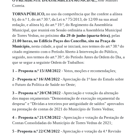
O PRESIDENTE DA ASSEMBLEIA MUNICIPAL,
José Manuel
Correia.
TORNA PÚBLICO,
no uso da competência que lhe confere a alínea
b), do n.º 1, do art.º 30.º, da Lei n.º 75/2013, de 12/09 na sua atual
redação, e alínea b), do art.º 19.º, do Regimento da Assembleia
Municipal, que reunirá em Sessão ordinária a Assembleia Municipal
de Torres Vedras, no próximo
dia 29 de junho (quarta-feira)
, pelas
21.00 horas, no Edifício Paços dos Concelho, sito na Praça do
Município,
nesta cidade, a qual se iniciará, nos termos do art.º 38.º do
citado regimento com o Período Aberto à Intervenção do Público,
seguido, nos termos do art.º 39.º, do Período Antes da Ordem do Dia, a
que se segue a seguinte Ordem de Trabalhos:
1 – Proposta n.º 15/AM/2022
- Votos, moções e recomendações;
2 - Proposta n.º 16/AM/2022
- Apreciação da 1ª fase do Estudo sobre
o Futuro da Política de Saúde no Oeste;
3 – Proposta n.º 20/CM/2022
- Apreciação e votação da alteração
dos mapas orçamentais “Demonstração de execução orçamental da
despesa” e “Dívidas a terceiros por antiguidade de saldos” aprovados
na prestação de contas de 2021 do Município de Torres Vedras;
4 – Proposta n.º 21/CM/2022
- Apreciação e votação da Prestação de
Contas Consolidadas do Município de Torres Vedras de 2021;
5 - Proposta n.º 22/CM/2022
- Apreciação e votação da 4.ª Revisão