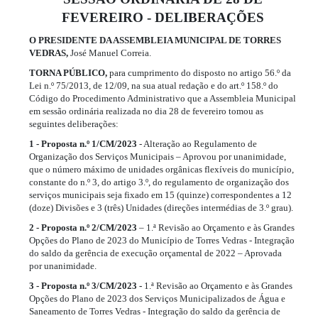
FEVEREIRO - DELIBERAÇÕES
O PRESIDENTE DA ASSEMBLEIA MUNICIPAL DE TORRES
VEDRAS,
José Manuel Correia.
TORNA PÚBLICO,
para cumprimento do disposto no artigo 56.º da
Lei n.º 75/2013, de 12/09, na sua atual redação e do art.º 158.º do
Código do Procedimento Administrativo que a Assembleia Municipal
em sessão ordinária realizada no dia 28 de fevereiro tomou as
seguintes deliberações:
1 - Proposta n.º 1/CM/2023
- Alteração ao Regulamento de
Organização dos Serviços Municipais – Aprovou por unanimidade,
que o número máximo de unidades orgânicas flexíveis do município,
constante do n.º 3, do artigo 3.º, do regulamento de organização dos
serviços municipais seja fixado em 15 (quinze) correspondentes a 12
(doze) Divisões e 3 (três) Unidades (direções intermédias de 3.º grau).
2 - Proposta n.º 2/CM/2023
– 1.ª Revisão ao Orçamento e às Grandes
Opções do Plano de 2023 do Município de Torres Vedras - Integração
do saldo da gerência de execução orçamental de 2022 – Aprovada
por unanimidade.
3 - Proposta n.º 3/CM/2023 -
1.ª Revisão ao Orçamento e às Grandes
Opções do Plano de 2023 dos Serviços Municipalizados de Água e
Saneamento de Torres Vedras - Integração do saldo da gerência de