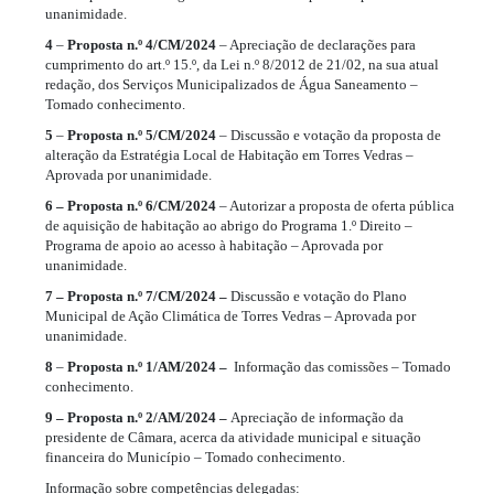
unanimidade.
4
–
Proposta n.º 4/CM/2024
– Apreciação de declarações para
cumprimento do art.º 15.º, da Lei n.º 8/2012 de 21/02, na sua atual
redação, dos Serviços Municipalizados de Água Saneamento –
Tomado conhecimento.
5
–
Proposta n.º 5/CM/2024
– Discussão e votação da proposta de
alteração da Estratégia Local de Habitação em Torres Vedras –
Aprovada por unanimidade.
6 – Proposta n.º 6/CM/2024
– Autorizar a proposta de oferta pública
de aquisição de habitação ao abrigo do Programa 1.º Direito –
Programa de apoio ao acesso à habitação – Aprovada por
unanimidade.
7 – Proposta n.º 7/CM/2024 –
Discussão e votação do Plano
Municipal de Ação Climática de Torres Vedras – Aprovada por
unanimidade.
8
–
Proposta n.º 1/AM/2024 –
Informação das comissões – Tomado
conhecimento.
9 – Proposta n.º 2/AM/2024 –
Apreciação de informação da
presidente de Câmara, acerca da atividade municipal e situação
financeira do Município – Tomado conhecimento.
Informação sobre competências delegadas: