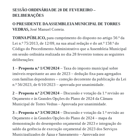
SESSÃO ORDINÁRIA DE 28 DE FEVEREIRO –
DELIBERAÇÕES
O PRESIDENTE DA ASSEMBLEIA MUNICIPAL DE TORRES
VEDRAS,
José Manuel Correia.
TORNA PÚBLICO,
para cumprimento do disposto no artigo 56.º da
Lei n.º 75/2013, de 12/09, na sua atual redação e do art.º 158.º do
Código do Procedimento Administrativo que a Assembleia Municipal
em sessão ordinária realizada no dia 28 fevereiro tomou as seguintes
deliberações:
1
–
Proposta n.º 1/CM/2024
– Taxa do imposto municipal sobre
imóveis respeitante ao ano de 2023 – dedução fixa para agregados
com famílias dependentes – correção decorrente da publicação da Lei
n.º 56/2023, de 6/10/2023 – aprovada por unanimidade.
2
–
Proposta n.º 2/CM/2024
– Discussão e votação da 1.ª revisão ao
Orçamento e às Grandes Opções do Plano de 2024 da Câmara
Municipal de Torres Vedras – Aprovada por unanimidade.
3
– Proposta n.º 3/CM/2024
– Discussão e votação da 1.ª revisão ao
Orçamento e às Grandes Opções do Plano de 2024 – mapa da
demonstração do desempenho orçamental de 2023 e integração do
saldo da gerência de execução orçamental de 2023 dos Serviços
Municipalizados de Água e Saneamento – Aprovada por