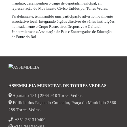
mandato, desempenhou o cargo de deputada municipal, em
representação do Movimento Cívico Unidos por Torres Vedras.
Paralelamente, tem mantido uma participação ativa no movimento
associativo local, integrando órgãos diretivos de várias instituições,
nomeadamente o Grupo Recreativo, Desportivo e Cultural
Ponterrolense e a Associação de Pais e Encarregados de Educação
de Ponte do Rol.
ASSEMBLEIA MUNICIPAL DE TORRES VEDRAS
Apartado 131 | 2564-910 Torres Vedras
Edifício dos Paços do Concelho, Praça do Município 2560-
289 Torres Vedras
+351 261310400
+351 261310401